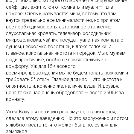
код, с помощью которого открываешь снаружи мини-
сейф, где лежит ключ от комнаты и вуаля — ты в
номере. Отель и называется мини, потому что там
внутри предельно все минималистично, но при этом
все необходимое есть: автономное отопление,
двухспальная кровать, телевизор, холодильник,
микроволновка, чайник, посуда, туалетная комната с
душем, несколько полотенец и даже тапочки. И
главное: кристальная чистота и порядок! Мы с мужем
люди практичные, особо не притязательные к
комфорту. Уж для 15-часового
времяпрепровождения мы не будем топать ножками и
требовать 5* отель. Главное для нас — это чистота и
опрятность и, конечно же, наличие душа. И, друзья,
цена также нас очень обрадовала — всего 3500₽ за
комнату.
Ухты. Какую я не хилую рекламу-то, оказывается,
сделала этому заведению. Но это заслуженно и потом
я люблю писать то, что может быть полезным для
земляков.