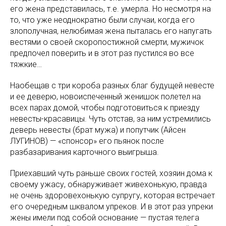
его жена представилась, т.е. умерла. Но несмотря на
то, что уже неоднократно были случаи, когда его
злополучная, нелюбимая жена пыталась его напугать
вестями о своей скоропостижной смерти, мужичок
предпочел поверить и в этот раз пустился во все
тяжкие…
Наобещав с три короба разных благ будущей невесте
и ее деверю, новоиспеченный женишок полетел на
всех парах домой, чтобы подготовиться к приезду
невесты-красавицы. Чуть отстав, за ним устремились
деверь невесты (брат мужа) и попутчик (Айсен
ЛУГИНОВ) — «спонсор» его пьянок после
разбазаривания карточного выигрыша.
Приехавший чуть раньше своих гостей, хозяин дома к
своему ужасу, обнаруживает живехонькую, правда
не очень здоровехонькую супругу, которая встречает
его очередным шквалом упреков. И в этот раз упреки
жены имели под собой основание — пустая телега