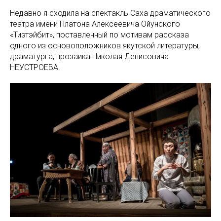
Недавно я сходила на спектакль Саха драматического
театра имени Платона Алексеевича Ойунского
«Тиэтэйбит», поставленный по мотивам рассказа
одного из основоположников якутской литературы,
драматурга, прозаика Николая Денисовича
НЕУСТРОЕВА.