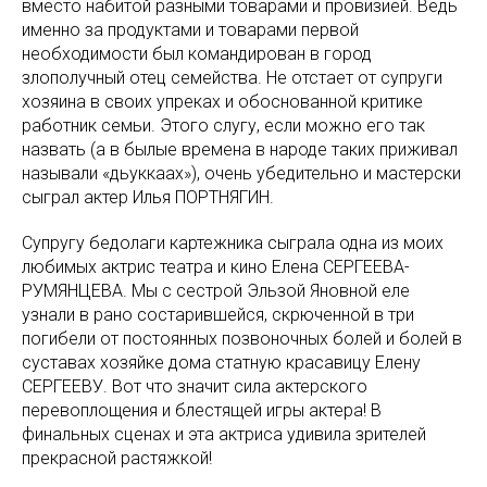
вместо набитой разными товарами и провизией. Ведь
именно за продуктами и товарами первой
необходимости был командирован в город
злополучный отец семейства. Не отстает от супруги
хозяина в своих упреках и обоснованной критике
работник семьи. Этого слугу, если можно его так
назвать (а в былые времена в народе таких приживал
называли «дьуккаах»), очень убедительно и мастерски
сыграл актер Илья ПОРТНЯГИН.
Супругу бедолаги картежника сыграла одна из моих
любимых актрис театра и кино Елена СЕРГЕЕВА-
РУМЯНЦЕВА. Мы с сестрой Эльзой Яновной еле
узнали в рано состарившейся, скрюченной в три
погибели от постоянных позвоночных болей и болей в
суставах хозяйке дома статную красавицу Елену
СЕРГЕЕВУ. Вот что значит сила актерского
перевоплощения и блестящей игры актера! В
финальных сценах и эта актриса удивила зрителей
прекрасной растяжкой!