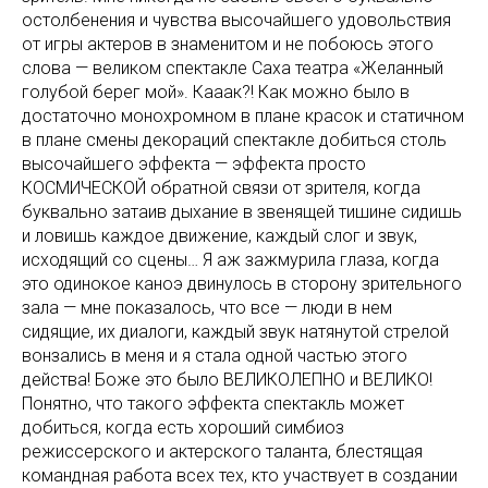
остолбенения и чувства высочайшего удовольствия
от игры актеров в знаменитом и не побоюсь этого
слова — великом спектакле Саха театра «Желанный
голубой берег мой». Кааак?! Как можно было в
достаточно монохромном в плане красок и статичном
в плане смены декораций спектакле добиться столь
высочайшего эффекта — эффекта просто
КОСМИЧЕСКОЙ обратной связи от зрителя, когда
буквально затаив дыхание в звенящей тишине сидишь
и ловишь каждое движение, каждый слог и звук,
исходящий со сцены… Я аж зажмурила глаза, когда
это одинокое каноэ двинулось в сторону зрительного
зала — мне показалось, что все — люди в нем
сидящие, их диалоги, каждый звук натянутой стрелой
вонзались в меня и я стала одной частью этого
действа! Боже это было ВЕЛИКОЛЕПНО и ВЕЛИКО!
Понятно, что такого эффекта спектакль может
добиться, когда есть хороший симбиоз
режиссерского и актерского таланта, блестящая
командная работа всех тех, кто участвует в создании