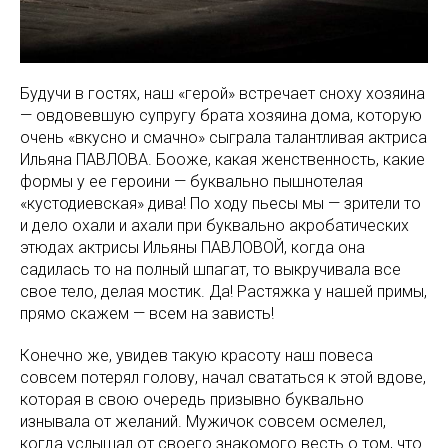
Будучи в гостях, наш «герой» встречает сноху хозяина
— овдовевшую супругу брата хозяина дома, которую
очень «вкусно и смачно» сыграла талантливая актриса
Ильяна ПАВЛОВА. Бооже, какая женственность, какие
формы у ее героини — буквально пышнотелая
«кустодиевская» дива! По ходу пьесы мы — зрители то
и дело охали и ахали при буквально акробатических
этюдах актрисы Ильяны ПАВЛОВОЙ, когда она
садилась то на полный шпагат, то выкручивала все
свое тело, делая мостик. Да! Растяжка у нашей примы,
прямо скажем — всем на зависть!
Конечно же, увидев такую красоту наш повеса
совсем потерял голову, начал свататься к этой вдове,
которая в свою очередь призывно буквально
изнывала от желаний. Мужичок совсем осмелел,
когда услышал от своего знакомого весть о том, что