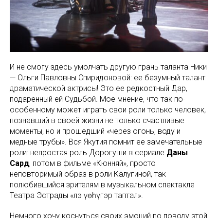
И не смогу здесь умолчать другую грань таланта Ники
— Ольги Павловны Спиридоновой: ее безумный талант
драматической актрисы! Это ее редкостный Дар,
подаренный ей Судьбой. Мое мнение, что так по-
особенному может играть свои роли только человек,
познавший в своей жизни не только счастливые
моменты, но и прошедший «через огонь, воду и
медные трубы». Вся Якутия помнит ее замечательные
роли: непростая роль Дорогуши в сериале
Даны
Сард
, потом в фильме «Кюнняй», просто
неповторимый образ в роли Калугиной, так
полюбившийся зрителям в музыкальном спектакле
Театра Эстрады «Үлэ үөһүгэр таптал».
Немного хочу коснуться своих эмоций по поводу этой