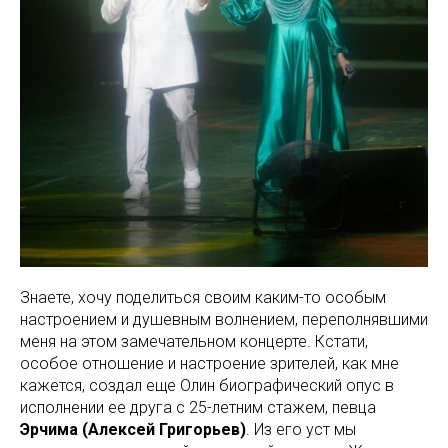
Знаете, хочу поделиться своим каким-то особым
настроением и душевным волнением, переполнявшими
меня на этом замечательном концерте. Кстати,
особое отношение и настроение зрителей, как мне
кажется, создал еще Олин биографический опус в
исполнении ее друга с 25-летним стажем, певца
Эрчима (Алексей Григорьев)
. Из его уст мы