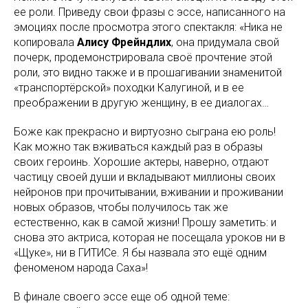
ее роли. Приведу свои фразы с эссе, написанного на
эмоциях после просмотра этого спектакля: «Ника не
копировала
Алису Фрейндлих
, она придумала свой
почерк, продемонстрировала своё прочтение этой
роли, это видно также и в прошагивании знаменитой
«транспортёрской» походки Калугиной, и в ее
преображении в другую женщину, в ее диалогах…
Боже как прекрасно и виртуозно сыграна ею роль!
Как можно так вживаться каждый раз в образы
своих героинь. Хорошие актеры, наверно, отдают
частицу своей души и вкладывают миллионы своих
нейронов при прочитывании, вживании и проживании
новых образов, чтобы получилось так же
естественно, как в самой жизни! Прошу заметить: и
снова это актриса, которая не посещала уроков ни в
«Щуке», ни в ГИТИСе. Я бы назвала это ещё одним
феноменом народа Саха»!
В финале своего эссе еще об одной теме: