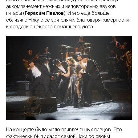
аккомпанемент нежных и неповторимых звуков
гитары (
Герасим Павлов
). И это еще больше
сблизило Нику с ее зрителями, благодаря камерности
и созданию некоего домашнего уюта.
На концерте было мало привлеченных певцов. Это
фактически был диалог самой Ники со своим