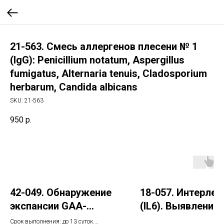
21-563. Смесь аллергенов плесени № 1
(IgG): Penicillium notatum, Aspergillus
fumigatus, Alternaria tenuis, Cladosporium
herbarum, Candida albicans
SKU:
21-563
950
р.
42-049. Обнаружение
18-057. Интерлей
экспансии GAA-
(IL6). Выявление
повторов в гене FXN
мутации G(-597)
Срок выполнения: до 13 суток.