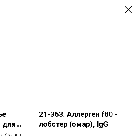
ье
21-363. Аллерген f80 -
 для
лобстер (омар), IgG
ок. Указанный