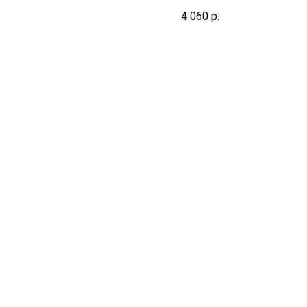
срок не включает день взя
4 060
р.
биоматериала