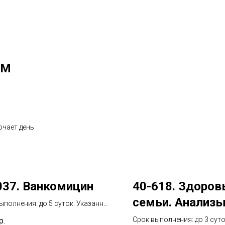
gM
ючает день
037. Ванкомицин
40-618. Здоров
семьи. Анализы
ыполнения: до 5 суток. Указанный
е включает день взятия
мужчин
Срок выполнения: до 3 сут
р.
териала