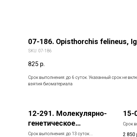
07-186. Opisthorchis felineus, I
SKU:
07-186
825
р.
Срок выполнения: до 6 суток. Указанный срок не вкл
взятия биоматериала
12-291. Молекулярно-
15-
генетическое
Срок в
срок н
исследование
Срок выполнения: до 13 суток.
2 850
биома