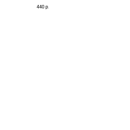
тия
440
р.