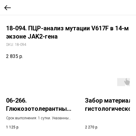
18-094. ПЦР-анализ мутации V617F в 14-м
экзоне JAK2-гена
SKU:
18-094
2 835
р.
06-266.
Забор материала
Глюкозотолерантный
гистологическог
тест с инсулином в
исследования
Срок выполнения: 1 сутки. Указанный
крови
срок не включает день взятия
1 125
р.
2 270
р.
биоматериала