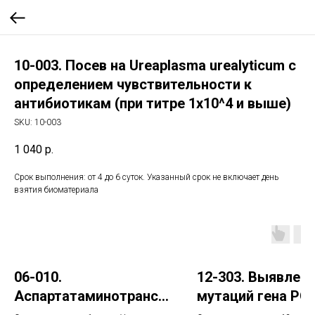
10-003. Посев на Ureaplasma urealyticum с
определением чувствительности к
антибиотикам (при титре 1х10^4 и выше)
SKU:
10-003
1 040
р.
Срок выполнения: от 4 до 6 суток. Указанный срок не включает день
взятия биоматериала
06-010.
12-303. Выявлен
Аспартатаминотрансф
мутаций гена POL