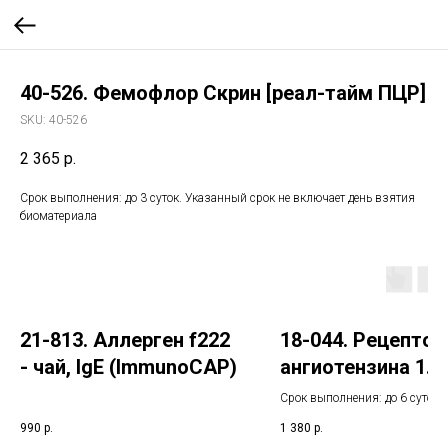
40-526. Фемофлор Скрин [реал-тайм ПЦР]
SKU:
40-526
2 365
р.
Срок выполнения: до 3 суток. Указанный срок не включает день взятия
биоматериала
21-813. Аллерген f222
18-044. Рецептор
- чай, IgE (ImmunoCAP)
ангиотензина 1
(AGTR1). Выявле
Срок выполнения: до 6 суток.
мутации A1166C
Указанный срок не включает 
990
р.
1 380
р.
взятия биоматериала