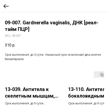
09-007. Gardnerella vaginalis, ДНК [реал-
тайм ПЦР]
SKU:
09-007
310
р.
Срок выполнения: до 3 суток. Указанный срок не включает день взятия
биоматериала
13-039. Антитела к
13-110. Антитела
скелетным мышцам,
бокаловидным
IgG
клеткам кишечни
Срок выполнения: до 9 суток.
Срок выполнения: до 9 суток.
Указанный срок не включает день
Указанный срок не включает 