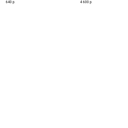
IgG (ImmunoCAP)
640
р.
4 600
р.
взятия биоматериала