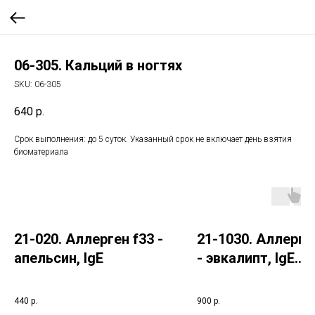
06-305. Кальций в ногтях
SKU:
06-305
640
р.
Срок выполнения: до 5 суток. Указанный срок не включает день взятия
биоматериала
21-020. Аллерген f33 -
21-1030. Аллерге
апельсин, IgE
- эвкалипт, IgE
(ImmunoCAP)
440
р.
900
р.