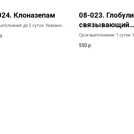
024. Клоназепам
08-023. Глобули
связывающий
ыполнения: до 5 суток. Указанный
е включает день взятия
половые горм
Срок выполнения: 1 сутки.
р.
териала
срок не включает день взя
(ГСПГ)
550
р.
биоматериала