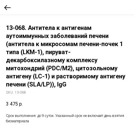
13-068. Антитела к антигенам
аутоиммунных заболеваний печени
(антитела к микросомам печени-почек 1
типа (LKM-1), пируват-
декарбоксилазному комплексу
митохондрий (PDC/М2), цитозольному
антигену (LC-1) и растворимому антигену
печени (SLA/LP)), IgG
SKU:
13-068
3 475
р.
Срок выполнения: до 9 суток. Указанный срок не включает день взятия
биоматериала