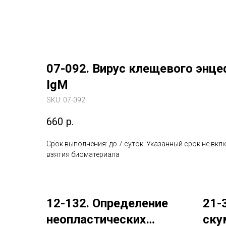
07-092. Вирус клещевого энце
IgM
SKU:
07-092
660
р.
Срок выполнения: до 7 суток. Указанный срок не вкл
взятия биоматериала
12-132. Определение
21-
неопластических
ску