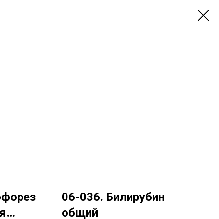
офорез
06-036. Билирубин
я
общий