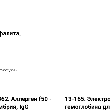
фалита,
ючает день
362. Аллерген f50 -
13-165. Электр
мбрия, IgG
гемоглобина дл