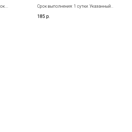
ок.
Срок выполнения: 1 сутки. Указанный
т день
срок не включает день взятия
тий
185
р.
биоматериала