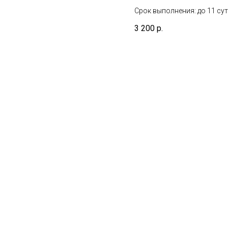
диагностики
Срок выполнения: до 11 сут
Указанный срок не включае
гемоглобинопа
3 200
р.
взятия биоматериала