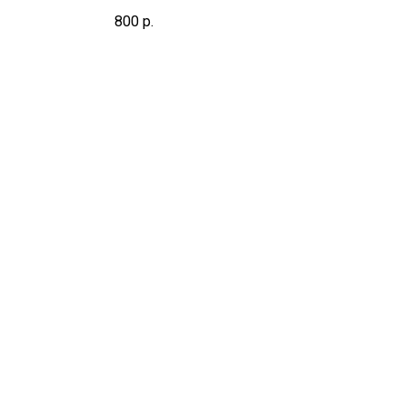
тия
800
р.