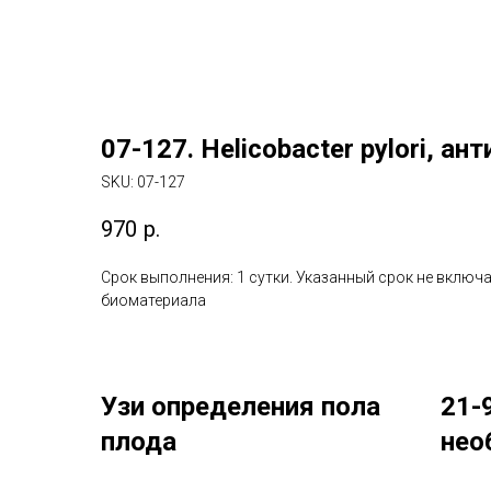
07-127. Helicobacter pylori, ант
SKU:
07-127
970
р.
Срок выполнения: 1 сутки. Указанный срок не включа
биоматериала
Узи определения пола
21-
плода
нео
коф