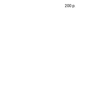
срок не включает день взя
200
р.
биоматериала