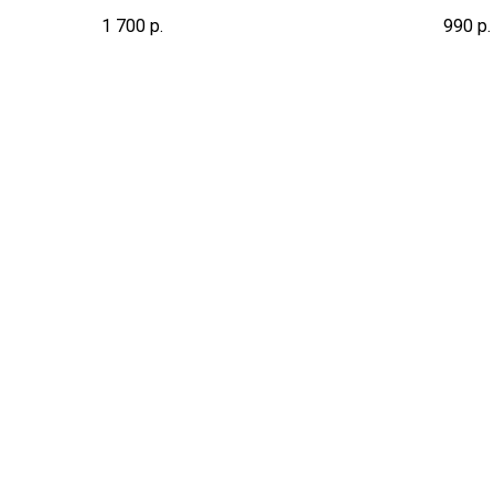
1 700
р.
990
р.