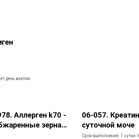
иген
ет день взятия
978. Аллерген k70 -
06-057. Креатин
бжаренные зерна
суточной моче
е, IgE (ImmunoCAP)
Срок выполнения: 1 сутки.