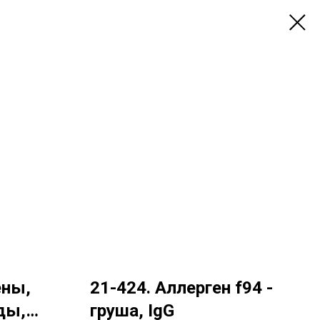
ены,
21-424. Аллерген f94 -
ды,
груша, IgG