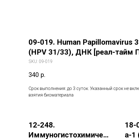
09-019. Human Papillomavirus 
(HPV 31/33), ДНК [реал-тайм 
SKU:
09-019
340
р.
Срок выполнения: до 3 суток. Указанный срок не вкл
взятия биоматериала
12-248.
18-
Иммуногистохимическ
а-1