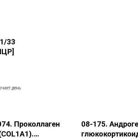
31/33
ПЦР]
ючает день
074. Проколлаген
08-175. Андрог
 (COL1A1).
глюкокортикои