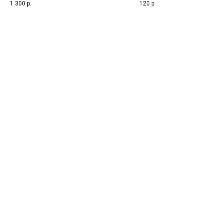
(дексаметазон 4
1 300
р.
120
р.
мг+лидокаин,
эуфиллин)