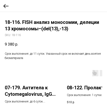
18-116. FISH анализ моносомии, делеции
13 хромосомы–(del(13),-13)
SKU:
18-116
9 380
р.
Срок выполнения: до 11 суток. Указанный срок не включает день взятия
биоматериала
07-179. Антитела к
08-122. Пролакти
Cytomegalovirus, IgG
Срок выполнения: 1 сутки. У
(иммуноблот)
срок не включает день взятия
Срок выполнения: до 6 суток.
510
р.
биоматериала
Указанный срок не включает день