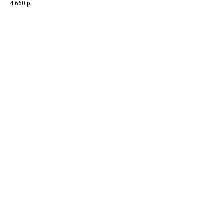
4 660
р.
взятия биоматериала