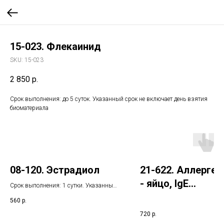
15-023. Флекаинид
SKU:
15-023
2 850
р.
Срок выполнения: до 5 суток. Указанный срок не включает день взятия
биоматериала
08-120. Эстрадиол
21-622. Аллерген
- яйцо, IgE
Срок выполнения: 1 сутки. Указанный
срок не включает день взятия
(ImmunoCAP)
560
р.
биоматериала
720
р.