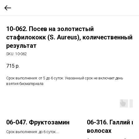
10-062. Посев на золотистый
стафилококк (S. Aureus), количественный
результат
SKU:
10-062
715
р.
Срок выполнения: от 5 до 6 суток. Указанный срок не включает день
взятия биоматериала
06-047. Фруктозамин
06-316. Галлий в
волосах
Срок выполнения: до 6 суток.
Указанный срок не включает день