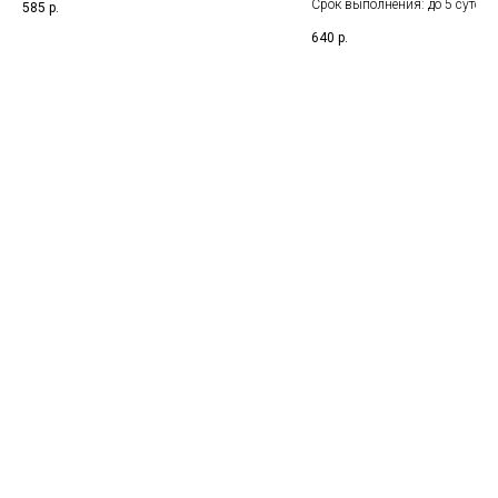
Срок выполнения: до 5 суток.
585
р.
взятия биоматериала
Указанный срок не включает 
640
р.
взятия биоматериала