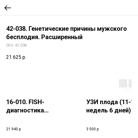
42-038. Генетические причины мужского
бесплодия. Расширенный
SKU:
42-038
21 625
р.
16-010. FISH-
УЗИ плода (11-13
диагностика
недель 6 дней) -
(хромосомы X и Y)
тройня 3D/4D/скр
21 940
р.
3 500
р.