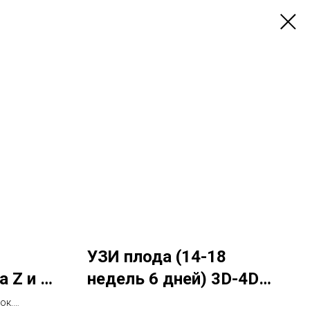
УЗИ плода (14-18
 Z и S
недель 6 дней) 3D-4D/
ьфа-1
скрининг
ок.