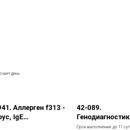
ючает день
941. Аллерген f313 -
42-089.
ус, IgE
Генодиагностика
munoCAP)
аллелей при ал
Срок выполнения: до 11 сут