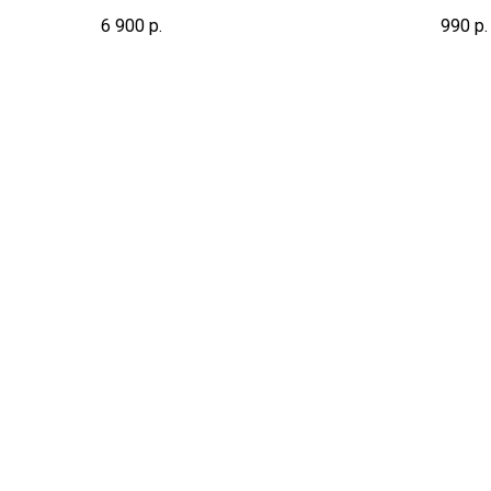
Указанный срок не включает день
6 900
р.
990
р.
взятия биоматериала