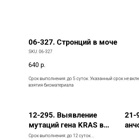
06-327. Стронций в моче
SKU:
06-327
640
р.
Срок выполнения: до 5 суток. Указанный срок не вкл
взятия биоматериала
12-295. Выявление
21-
мутаций гена KRAS в
анчо
тканях опухолей
(Im
Срок выполнения: до 12 суток.