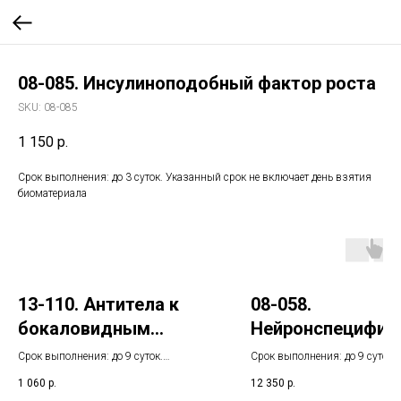
08-085. Инсулиноподобный фактор роста
SKU:
08-085
1 150
р.
Срок выполнения: до 3 суток. Указанный срок не включает день взятия
биоматериала
13-110. Антитела к
08-058.
бокаловидным
Нейронспецифич
клеткам кишечника,
энолаза (NSE)
Срок выполнения: до 9 суток.
Срок выполнения: до 9 суток.
IgG
Указанный срок не включает день
Указанный срок не включает 
1 060
р.
12 350
р.
взятия биоматериала
взятия биоматериала