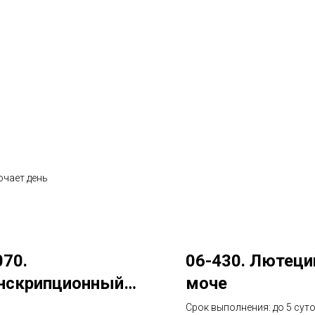
ючает день
070.
06-430. Лютеци
нскрипционный
моче
тор А митохондрий
Срок выполнения: до 5 сут