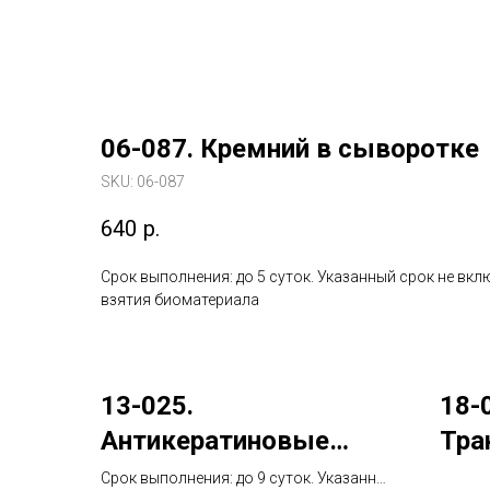
06-087. Кремний в сыворотке
SKU:
06-087
640
р.
Срок выполнения: до 5 суток. Указанный срок не вкл
взятия биоматериала
13-025.
18-
Антикератиновые
Тра
антитела (АКА), IgG
фак
Срок выполнения: до 9 суток. Указанный