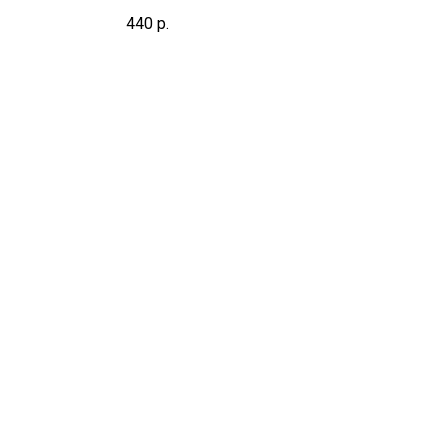
тия
440
р.