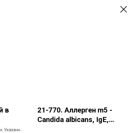
й в
21-770. Аллерген m5 -
Candida albicans, IgE,
ИФА
ок. Указанный