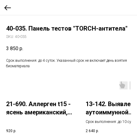
40-035. Панель тестов "TORCH-антитела"
SKU:
40-035
3 850
р.
Срок выполнения: до 4 суток. Указанный срок не включает день взятия
биоматериала
21-690. Аллерген t15 -
13-142. Выявлен
ясень американский,
аутоиммунной
IgE (ImmunoCAP)
патологии (ЦИК I
Срок выполнения: до 10 суток
C1q и CH-50)
Указанный срок не включает 
920
р.
2 640
р.
взятия биоматериала