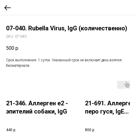
07-040. Rubella Virus, IgG (количественно)
SKU:
07-040
500
р.
Срок выполнения: 1 сутки. Указанный срок не включает день взятия
биоматериала
21-346. Аллерген e2 -
21-691. Аллерген
эпителий собаки, IgG
перо гуся, IgE
(ImmunoCAP)
440
р.
800
р.