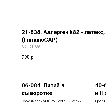
21-838. Аллерген k82 - латекс,
(ImmunoCAP)
SKU:
21-838
990
р.
06-084. Литий в
40-
сыворотке
и II
соо
Срок выполнения: до 5 суток. Указанный
Срок в