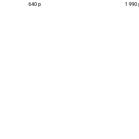
срок не включает день взятия
срок н
640
р.
1 990
биоматериала
биома