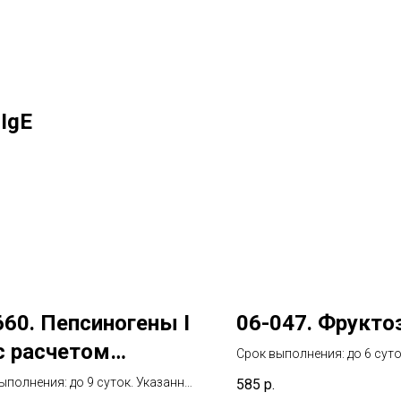
 IgE
660. Пепсиногены I
06-047. Фрукто
 с расчетом
Срок выполнения: до 6 сут
срок не включает день взя
тношения
ыполнения: до 9 суток. Указанный
585
р.
биоматериала