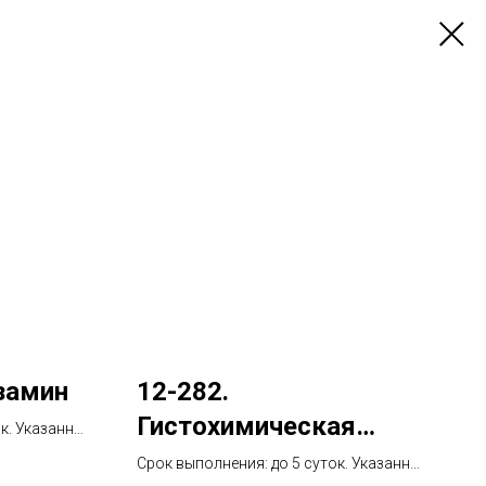
замин
12-282.
Гистохимическая
ок. Указанный
тия
окраска по Гимза (за
Срок выполнения: до 5 суток. Указанный