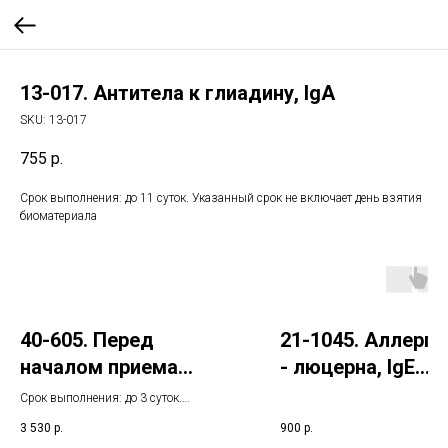
13-017. Антитела к глиадину, IgA
SKU:
13-017
755
р.
Срок выполнения: до 11 суток. Указанный срок не включает день взятия
биоматериала
40-605. Перед
21-1045. Аллерге
началом приема
- люцерна, IgE
специального питания
(ImmunoCAP)
Срок выполнения: до 3 суток.
Указанный срок не включает день
3 530
р.
900
р.
взятия биоматериала