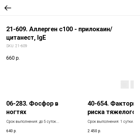
21-609. Аллерген c100 - прилокаин/
цитанест, IgE
SKU:
21-609
660
р.
06-283. Фосфор в
40-654. Факторы
ногтях
риска тяжелого
течения COVID-19
Срок выполнения: до 5 суток.
Срок выполнения: 1 сутки. У
Указанный срок не включает день
других ОРВИ
срок не включает день взятия
640
р.
2 450
р.
взятия биоматериала
биоматериала