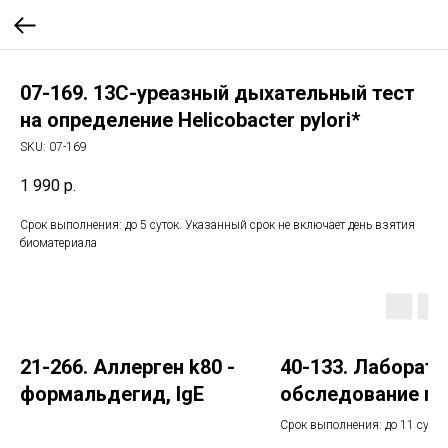
07-169. 13С-уреазный дыхательный тест
на определение Helicobacter pylori*
SKU:
07-169
1 990
р.
Срок выполнения: до 5 суток. Указанный срок не включает день взятия
биоматериала
21-266. Аллерген k80 -
40-133. Лаборат
формальдегид, IgE
обследование пр
ревматоидном
Срок выполнения: до 11 суток
Указанный срок не включает 