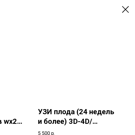
УЗИ плода (24 недель
в wx209
и более) 3D-4D/
E:
скрининг
5 500
р.