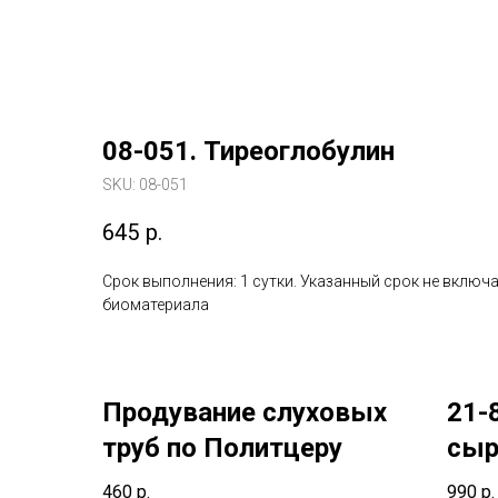
08-051. Тиреоглобулин
SKU:
08-051
645
р.
Срок выполнения: 1 сутки. Указанный срок не включа
биоматериала
Продувание слуховых
21-
труб по Политцеру
сыр
(Im
460
р.
990
р.