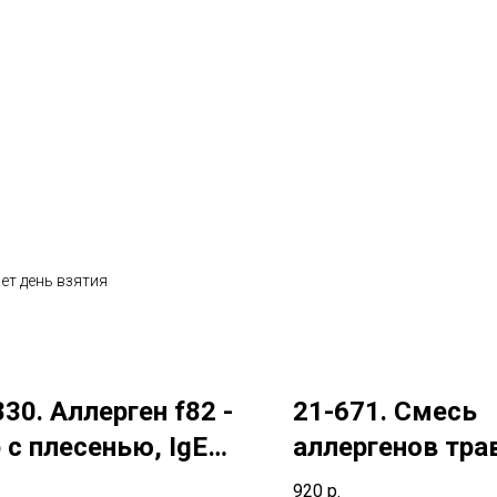
ет день взятия
830. Аллерген f82 -
21-671. Смесь
 с плесенью, IgE
аллергенов тра
munoCAP)
(ImmunoCAP), Ig
920
р.