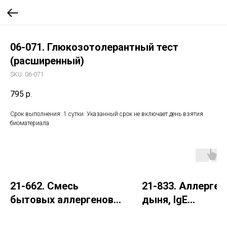
06-071. Глюкозотолерантный тест
(расширенный)
SKU:
06-071
795
р.
Срок выполнения: 1 сутки. Указанный срок не включает день взятия
биоматериала
21-662. Смесь
21-833. Аллерген 
бытовых аллергенов
дыня, IgE
hx2 (ImmunoCAP), IgE:
(ImmunoCAP)