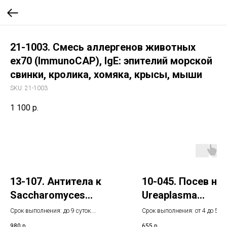
21-1003. Смесь аллергенов животных
ex70 (ImmunoCAP), IgE: эпителий морской
свинки, кролика, хомяка, крысы, мыши
SKU:
21-1003
1 100
р.
13-107. Антитела к
10-045. Посев на
Sacchаromyces
Ureaplasma
cerevisiae (ASCA)
urealyticum
Срок выполнения: до 9 суток.
Срок выполнения: от 4 до 5 су
классов IgG
Указанный срок не включает день
Указанный срок не включает 
980
р.
655
р.