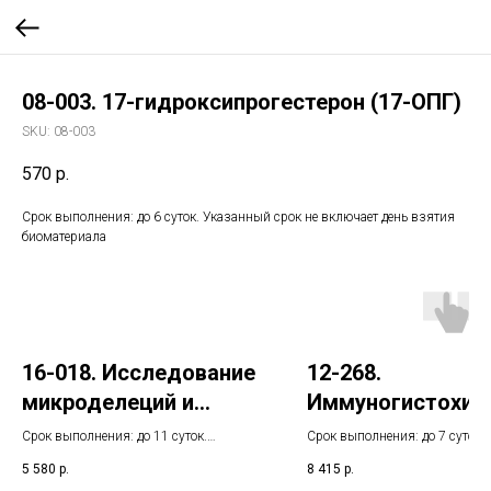
08-003. 17-гидроксипрогестерон (17-ОПГ)
SKU:
08-003
570
р.
Срок выполнения: до 6 суток. Указанный срок не включает день взятия
биоматериала
16-018. Исследование
12-268.
микроделеций и
Иммуногистохим
микродупликаций
кая диагностика
Срок выполнения: до 11 суток.
Срок выполнения: до 7 суток.
хромосом
Указанный срок не включает день
хронического
Указанный срок не включает 
5 580
р.
8 415
р.
взятия биоматериала
взятия биоматериала