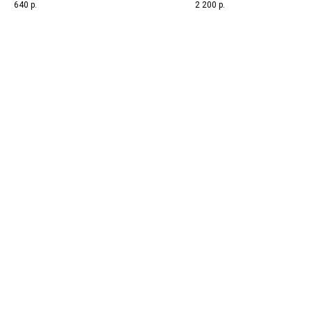
640
р.
2 200
р.
взятия биоматериала