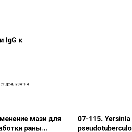
и IgG к
ет день взятия
менение мази для
07-115. Yersinia
аботки раны
pseudotuberculo