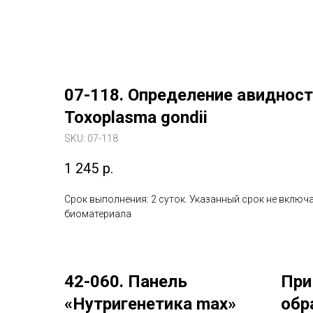
07-118. Определение авидност
Toxoplasma gondii
SKU:
07-118
1 245
р.
Срок выполнения: 2 суток. Указанный срок не включа
биоматериала
42-060. Панель
При
«Нутригенетика max»
обр