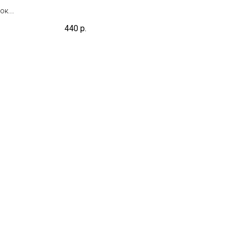
litica,
ок.
т день
но
440
р.