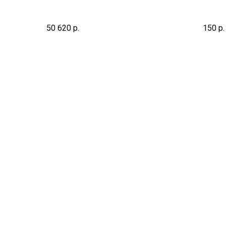
(ме
50 620
р.
150
р.