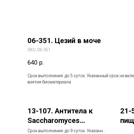
06-351. Цезий в моче
SKU:
06-351
640
р.
Срок выполнения: до 5 суток. Указанный срок не вкл
взятия биоматериала
13-107. Антитела к
21-
Sacchаromyces
пищ
cerevisiae (ASCA)
№ 5
Срок выполнения: до 9 суток. Указанный