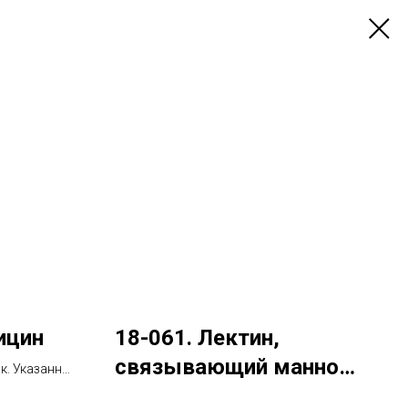
ицин
18-061. Лектин,
связывающий маннозу
ок. Указанный
тия
(MBL2). Выявление