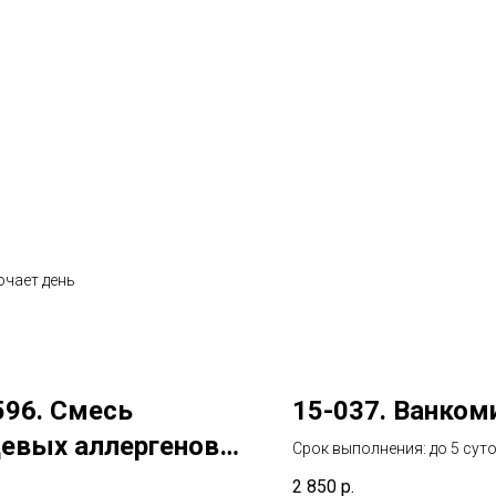
ючает день
596. Смесь
15-037. Ванком
евых аллергенов
Срок выполнения: до 5 сут
срок не включает день взя
1 (IgG): томаты,
2 850
р.
биоматериала