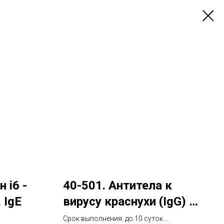
 i6 -
40-501. Антитела к
 IgE
вирусу краснухи (IgG) с
определением
Срок выполнения: до 10 суток.