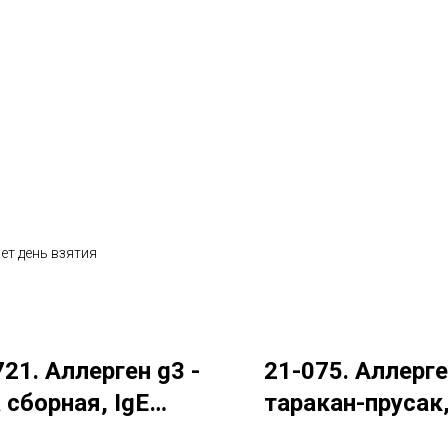
ет день взятия
721. Аллерген g3 -
21-075. Аллерген
 сборная, IgE
таракан-прусак,
munoCAP)