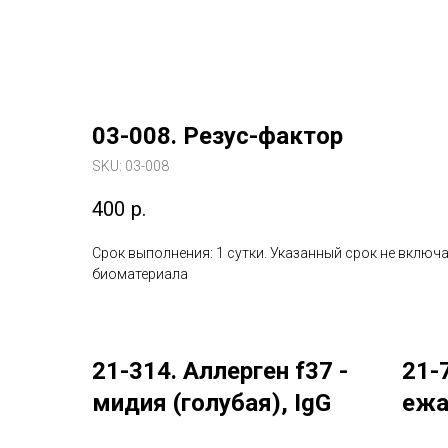
03-008. Резус-фактор
SKU:
03-008
400
р.
Срок выполнения: 1 сутки. Указанный срок не включа
биоматериала
21-314. Аллерген f37 -
21-
мидия (голубая), IgG
ежа
(Im