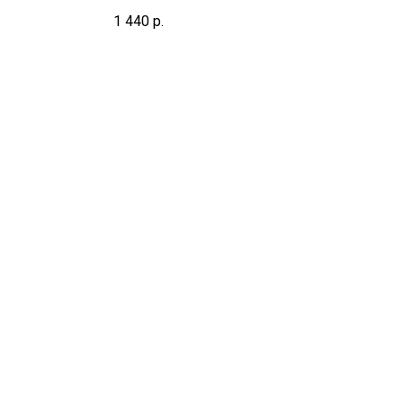
срок не включает день взятия
1 440
р.
биоматериала