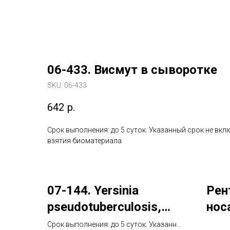
06-433. Висмут в сыворотке
SKU:
06-433
642
р.
Срок выполнения: до 5 суток. Указанный срок не вкл
взятия биоматериала
07-144. Yersinia
Рен
pseudotuberculosis,
нос
РНГА
Срок выполнения: до 5 суток. Указанный