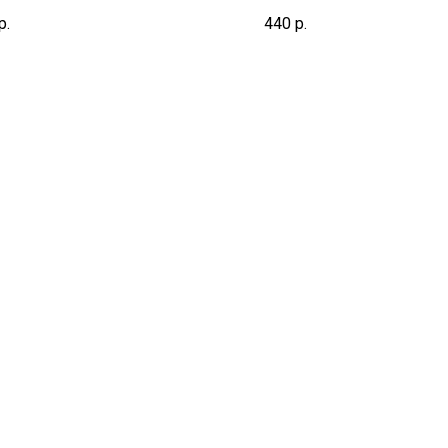
р.
440
р.