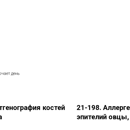
ючает день
тгенография костей
21-198. Аллерге
а
эпителий овцы,