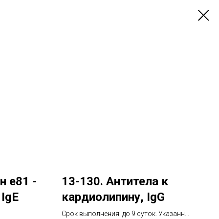
н e81 -
13-130. Антитела к
 IgE
кардиолипину, IgG
Срок выполнения: до 9 суток. Указанный