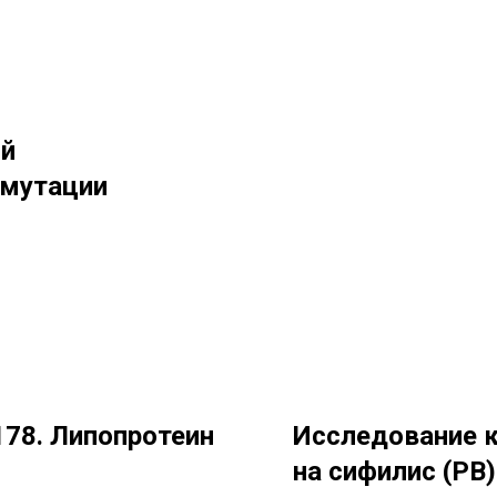
ий
 мутации
178. Липопротеин
Исследование 
на сифилис (РВ)