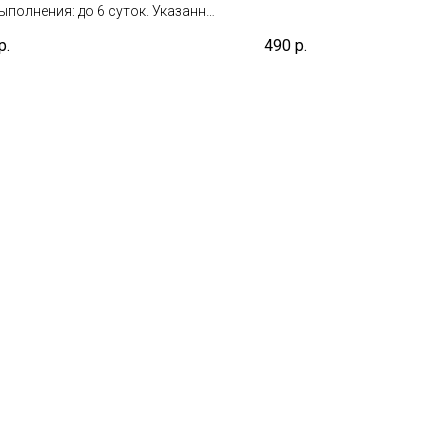
ыполнения: до 6 суток. Указанный
е включает день взятия
р.
490
р.
териала