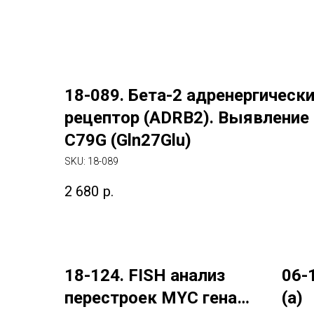
18-089. Бета-2 адренергическ
рецептор (ADRB2). Выявление
C79G (Gln27Glu)
SKU:
18-089
2 680
р.
18-124. FISH анализ
06-
перестроек MYC гена
(a)