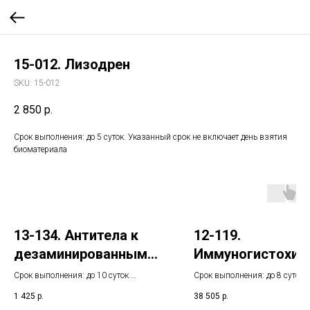
15-012. Лизодрен
SKU:
15-012
2 850
р.
Срок выполнения: до 5 суток. Указанный срок не включает день взятия
биоматериала
13-134. Антитела к
12-119.
дезаминированным
Иммуногистохим
пептидам глиадина,
кое исследовани
Срок выполнения: до 10 суток.
Срок выполнения: до 8 суток.
IgG
Указанный срок не включает день
клинического
Указанный срок не включает 
1 425
р.
38 505
р.
взятия биоматериала
взятия биоматериала