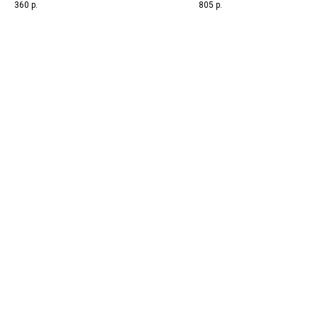
наличие клещей рода
360
р.
805
р.
биоматериала
взятия биоматериала
Demodex