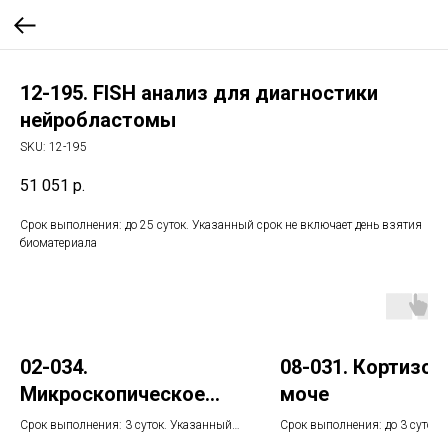
12-195. FISH анализ для диагностики
нейробластомы
SKU:
12-195
51 051
р.
Срок выполнения: до 25 суток. Указанный срок не включает день взятия
биоматериала
02-034.
08-031. Кортизол
Микроскопическое
моче
исследование на
Срок выполнения: 3 суток. Указанный
Срок выполнения: до 3 суток.
срок не включает день взятия
Указанный срок не включает 