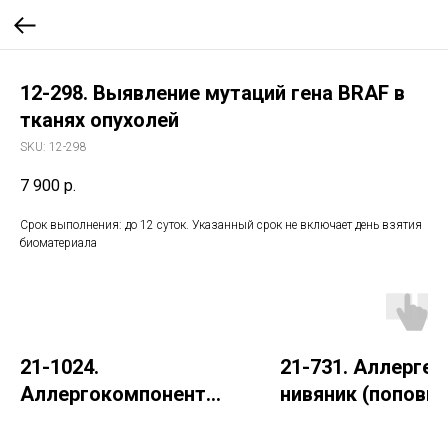
12-298. Выявление мутаций гена BRAF в
тканях опухолей
SKU:
12-298
7 900
р.
Срок выполнения: до 12 суток. Указанный срок не включает день взятия
биоматериала
21-1024.
21-731. Аллерген
Аллергокомпонент
нивяник (поповни
k217 - латекс
IgE (ImmunoCAP)