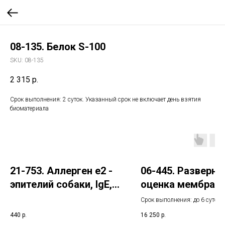
08-135. Белок S-100
SKU:
08-135
2 315
р.
Срок выполнения: 2 суток. Указанный срок не включает день взятия
биоматериала
21-753. Аллерген e2 -
06-445. Разверну
эпителий собаки, IgE,
оценка мембранн
ИФА
мобильного
Срок выполнения: до 6 суток.
(липопротеидног
Указанный срок не включает 
440
р.
16 250
р.
взятия биоматериала