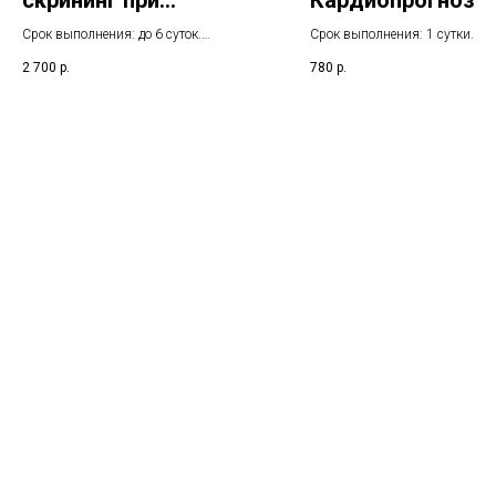
скрининг при
Кардиопрогноз
гирсутизме
Срок выполнения: до 6 суток.
Срок выполнения: 1 сутки. У
Указанный срок не включает день
срок не включает день взятия
2 700
р.
780
р.
взятия биоматериала
биоматериала