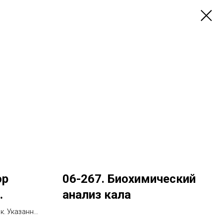
ор
06-267. Биохимический
анализ кала
ление
ок. Указанный