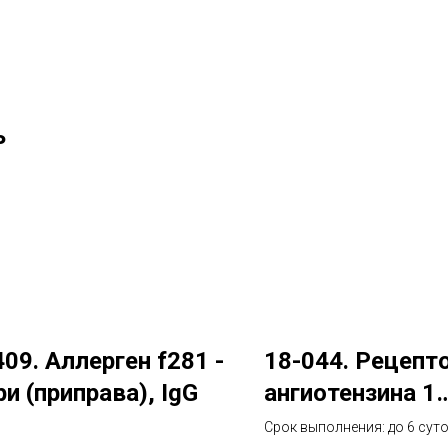
ь
409. Аллерген f281 -
18-044. Рецепт
ри (приправа), IgG
ангиотензина 1
(AGTR1). Выяв
Срок выполнения: до 6 сут