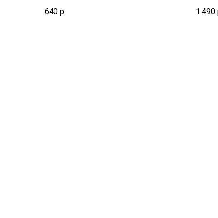
срок не включает день взятия
срок н
640
р.
1 490
биоматериала
биома