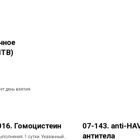
чное
ЧТВ)
ет день взятия
016. Гомоцистеин
07-143. anti-HAV
антитела
ыполнения: 1 сутки. Указанный