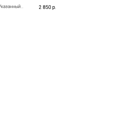
срок не включает день взятия
 Указанный
2 850
р.
биоматериала
тия