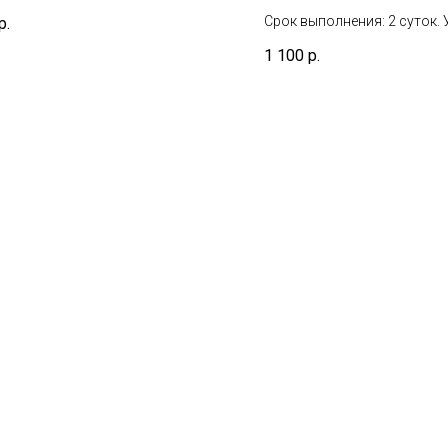
е включает день взятия
Срок выполнения: 2 суток.
р.
териала
срок не включает день взя
1 100
р.
биоматериала