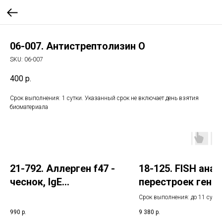
06-007. Антистрептолизин О
SKU:
06-007
400
р.
Срок выполнения: 1 сутки. Указанный срок не включает день взятия
биоматериала
21-792. Аллерген f47 -
18-125. FISH ана
чеснок, IgE
перестроек гена
(ImmunoCAP)
PDGFR?
Срок выполнения: до 11 суток
Указанный срок не включает 
990
р.
9 380
р.
взятия биоматериала