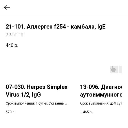
21-101. Аллерген f254 - камбала, IgE
SKU:
21-101
440
р.
07-030. Herpes Simplex
13-096. Диагност
Virus 1/2, IgG
аутоиммунного
панкреатита
Срок выполнения: 1 сутки. Указанный
Срок выполнения: до 9 суток.
срок не включает день взятия
(определение
Указанный срок не включает 
570
р.
1 465
р.
биоматериала
взятия биоматериала
концентрации IgG