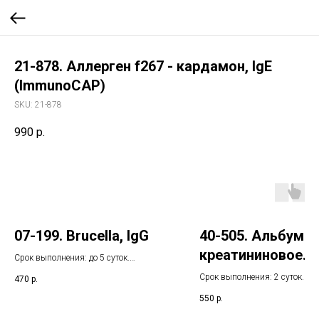
21-878. Аллерген f267 - кардамон, IgE
(ImmunoCAP)
SKU:
21-878
990
р.
07-199. Brucella, IgG
40-505. Альбумин
креатининовое
Срок выполнения: до 5 суток.
Указанный срок не включает день
соотношение
Срок выполнения: 2 суток. У
470
р.
взятия биоматериала
(альбуминурия в
срок не включает день взятия
550
р.
биоматериала
разовой порции 